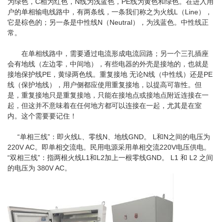
为绿色，C相为红色，N线为浅蓝色，PE线为黄色和绿色。在进入用
户的单相输电线路中，有两条线，一条我们称之为火线L（Line），
它是棕色的；另一条是中性线N（Neutral），为浅蓝色。中性线正
常。
在单相线路中，需要通过电流形成电流回路；另一个三孔插座
会有地线（左边零，中间地），有些电器的外壳是接地的，也就是
接地保护线PE，黄绿两色线。重复接地 无论N线（中性线）还是PE
线（保护地线），用户侧都应使用重复接地，以提高可靠性。但
是，重复接地只是重复接地，只能在接地点或接地点附近连接在一
起，但这并不意味着在任何地方都可以连接在一起，尤其是在室
内。这个需要要记住！
“单相三线”：即火线L、零线N、地线GND。 L和N之间的电压为
220V AC。即单相交流电。民用电源采用单相交流220V电压供电。
“双相三线”：指两根火线L1和L2加上一根零线GND。 L1 和 L2 之间
的电压为 380V AC。