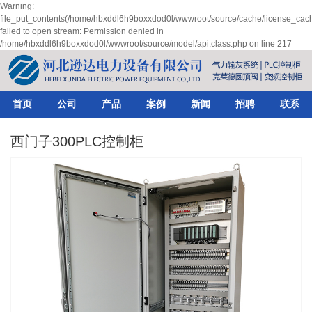
Warning:
file_put_contents(/home/hbxddl6h9boxxdod0l/wwwroot/source/cache/license_cach
failed to open stream: Permission denied in
/home/hbxddl6h9boxxdod0l/wwwroot/source/model/api.class.php on line 217
首页
公司
产品
案例
新闻
招聘
联系
西门子300PLC控制柜