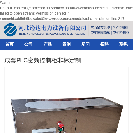
Warning:
file_put_contents(/home/hbxddl6h9boxxdod0l/wwwroot/source/cache/license_cach
failed to open stream: Permission denied in
/home/hbxddl6h9boxxdod0l/wwwroot/source/model/api.class.php on line 217
首页
公司
产品
案例
新闻
招聘
联系
成套PLC变频控制柜非标定制